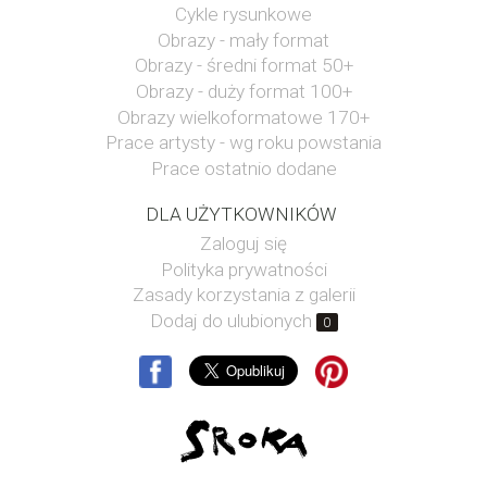
Cykle rysunkowe
Obrazy - mały format
Obrazy - średni format 50+
Obrazy - duży format 100+
Obrazy wielkoformatowe 170+
Prace artysty - wg roku powstania
Prace ostatnio dodane
DLA UŻYTKOWNIKÓW
Zaloguj się
Polityka prywatności
Zasady korzystania z galerii
Dodaj do ulubionych
0