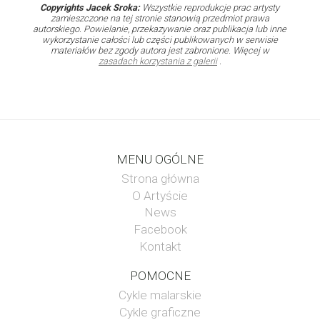
Copyrights Jacek Sroka:
Wszystkie reprodukcje prac artysty
zamieszczone na tej stronie stanowią przedmiot prawa
autorskiego. Powielanie, przekazywanie oraz publikacja lub inne
wykorzystanie całości lub części publikowanych w serwisie
materiałów bez zgody autora jest zabronione. Więcej w
zasadach korzystania z galerii
.
MENU OGÓLNE
Strona główna
O Artyście
News
Facebook
Kontakt
POMOCNE
Cykle malarskie
Cykle graficzne