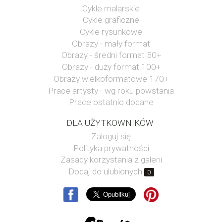
Cykle malarskie
Cykle graficzne
Cykle rysunkowe
Obrazy - mały format
Obrazy - średni format 50+
Obrazy - duży format 100+
Obrazy wielkoformatowe 170+
Prace artysty - wg roku powstania
Prace ostatnio dodane
DLA UŻYTKOWNIKÓW
Zaloguj się
Polityka prywatności
Zasady korzystania z galerii
Dodaj do ulubionych
0