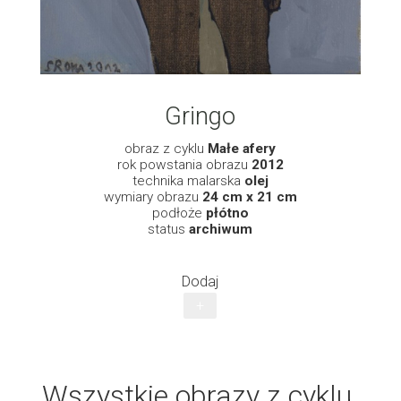
Gringo
obraz z cyklu
Małe afery
rok powstania obrazu
2012
technika malarska
olej
wymiary obrazu
24 cm x 21 cm
podłoże
płótno
status
archiwum
Dodaj
+
Wszystkie obrazy z cyklu