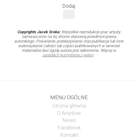
Dodaj
+
Copyrights Jacek Sroka:
Wszystkie reprodukcje prac artysty
zamieszczone na tej stronie stanowią przedmiot prawa
autorskiego. Powielanie, przekazywanie oraz publikacja lub inne
wykorzystanie całości lub części publikowanych w serwisie
materiałów bez zgody autora jest zabronione. Więcej w
zasadach korzystania z galerii
.
MENU OGÓLNE
Strona główna
O Artyście
News
Facebook
Kontakt