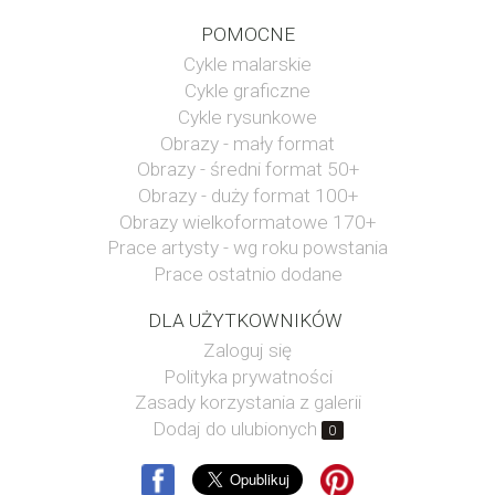
POMOCNE
Cykle malarskie
Cykle graficzne
Cykle rysunkowe
Obrazy - mały format
Obrazy - średni format 50+
Obrazy - duży format 100+
Obrazy wielkoformatowe 170+
Prace artysty - wg roku powstania
Prace ostatnio dodane
DLA UŻYTKOWNIKÓW
Zaloguj się
Polityka prywatności
Zasady korzystania z galerii
Dodaj do ulubionych
0